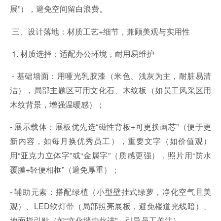
展”），避免空间留白浪费。
三、设计落地：材质工艺+细节，兼顾美观与实用性
1. 材质选择：适配办公环境，耐用易维护
- 基础墙面：用哑光乳胶漆（米色、浅灰为主，耐脏易清
洁），局部主题区可用文化石、木纹板（如员工风采区用
木纹背景，增强温暖感）；
- 展示载体：展板优先选“磁性背板+可更换画芯”（便于更
新内容，如每月换优秀员工），重要文字（如价值观）
用“亚克力立体字”或“金属字”（质感更强），照片用“防水
覆膜+轻便相框”（避免厚重）；
- 辅助元素：搭配绿植（小型壁挂式绿萝，净化空气且美
观）、LED软灯带（局部照亮展板，避免楼道光线暗）、
地面指引贴（如“文化墙由此进”，引导员工关注）。