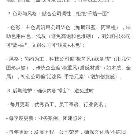
2. 色彩与风格：贴合公司调性，拒绝“千墙一面”
- 色彩：主色调沿用公司VI色（如腾讯蓝、阿里橙），辅
助色用白色、浅灰（避免高饱和色堆砌），例如科技公司
可“蓝+白”，文创公司可“浅黄+木色”；
- 风格：简约为主，科技公司偏“极简风+线条感”（用几何
图形点缀），传统企业偏“稳重风+质感材质”（如木质、金
属），初创公司偏“活泼风+手绘元素”（增加创意感）。
3. 后期维护：确保内容“常新”，避免过时
- 每月更新：优秀员工、员工寄语、行业资讯；
- 每季度更新：业务案例、团建照片；
- 每年更新：发展历程、公司荣誉，确保文化墙“不陈旧、