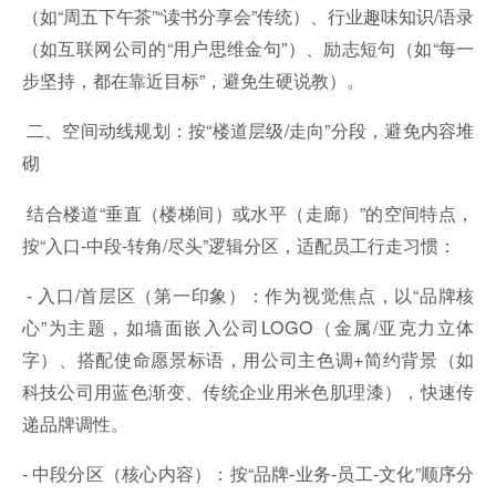
（如“周五下午茶”“读书分享会”传统）、行业趣味知识/语录
（如互联网公司的“用户思维金句”）、励志短句（如“每一
步坚持，都在靠近目标”，避免生硬说教）。
二、空间动线规划：按“楼道层级/走向”分段，避免内容堆
砌
结合楼道“垂直（楼梯间）或水平（走廊）”的空间特点，
按“入口-中段-转角/尽头”逻辑分区，适配员工行走习惯：
- 入口/首层区（第一印象）：作为视觉焦点，以“品牌核
心”为主题，如墙面嵌入公司LOGO（金属/亚克力立体
字）、搭配使命愿景标语，用公司主色调+简约背景（如
科技公司用蓝色渐变、传统企业用米色肌理漆），快速传
递品牌调性。
- 中段分区（核心内容）：按“品牌-业务-员工-文化”顺序分